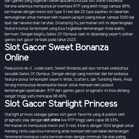
dari games yang digemari beberapa pencinta judi slot online Indonesia.
Karena selainnya mempunyai prosentase RTP yang lebih tinggi sampai 98%,
permainan dengan mesin slot type 5 reel dan 20 type paylines ini tawarkan
kemungkinan untuk memperoleh maxwin jackpot paling besar sampai 5000 kali
lipat dari keseluruhan taruhan. Disamping itu, permainan slot ini diperlengkapi
feature bonus terkomplet yang bisa tingkatkan kemenangan Anda waktu
bermain. Dengan begitu, Gates Of Olympus saat ini dipandang seperti pilihan
games slot gacor terbaik pada tahun 2023.
Slot Gacor Sweet Bonanza
Online
Pada posisi ke-2 , sudah pasti, Sweet Bonanza jadi opsi terbaik selanjutnya
sesudah Gates Of Olympus. Dengan design yang memikat dan tersedianya
feature bonus terkomplet seperti Wilds, Scatters, dan Tumbling Reels, Anda
terang mempunyai kesempatan besar untuk memperoleh jackpot
kemenangan spektakuler. RTP dari games gacor pragmatic ini bisa dibilang
sangat tinggi yaitu mencapai 98.46%.
Slot Gacor Starlight Princess
Starlight princes sebagai games slot gacor favorite yang di publish oleh
pragmatic play dengan
slot online
live RTP tinggi yakni capai 96.53%.
Permainan ini mempunyai mesin slot 5 reel, 4 baris dengan 1024 langkah untuk
menang, tentu saja bisa menolong anda memperoleh perkalian kemenangan
fenomenal meskipun cuma bermain-main dengan minimum taruhan paling