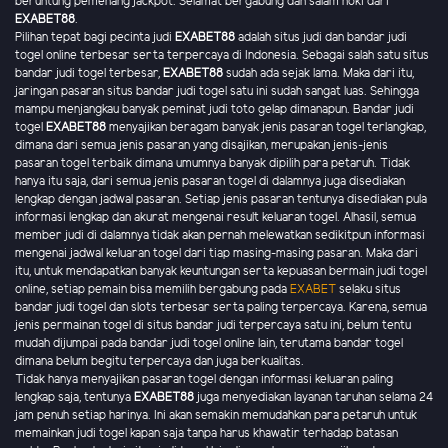
beruntung pemenang jackpot. Selamat bergabung dan salam hoki dari
EXABET88
.
Pilihan tepat bagi pecinta judi
EXABET88
adalah situs judi dan bandar judi
togel online terbesar serta terpercaya di Indonesia. Sebagai salah satu situs
bandar judi togel terbesar,
EXABET88
sudah ada sejak lama. Maka dari itu,
jaringan pasaran situs bandar judi togel satu ini sudah sangat luas. Sehingga
mampu menjangkau banyak peminat judi toto gelap dimanapun. Bandar judi
togel
EXABET88
menyajikan beragam banyak jenis pasaran togel terlangkap,
dimana dari semua jenis pasaran yang disajikan, merupakan jenis-jenis
pasaran togel terbaik dimana umumnya banyak dipilih para petaruh. Tidak
hanya itu saja, dari semua jenis pasaran togel di dalamnya juga disediakan
lengkap dengan jadwal pasaran. Setiap jenis pasaran tentunya disediakan pula
informasi lengkap dan akurat mengenai result keluaran togel. Alhasil, semua
member judi di dalamnya tidak akan pernah melewatkan sedikitpun informasi
mengenai jadwal keluaran togel dari tiap masing-masing pasaran. Maka dari
itu, untuk mendapatkan banyak keuntungan serta kepuasan bermain judi togel
online, setiap pemain bisa memilih bergabung pada
EXABET
selaku situs
bandar judi togel dan slots terbesar serta paling terpercaya. Karena, semua
jenis permainan togel di situs bandar judi terpercaya satu ini, belum tentu
mudah dijumpai pada bandar judi togel online lain, terutama bandar togel
dimana belum begitu terpercaya dan juga berkualitas.
Tidak hanya menyajikan pasaran togel dengan informasi keluaran paling
lengkap saja, tentunya
EXABET88
juga menyediakan layanan taruhan selama 24
jam penuh setiap harinya. Ini akan semakin memudahkan para petaruh untuk
memainkan judi togel kapan saja tanpa harus khawatir terhadap batasan