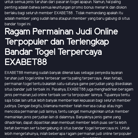
untuk semua jenis taruhan dari pasaran togel apapun. Namun, hal paling
penting adalah bahwa semua keuntungan promo bonus menarik dan diskon
berlaku bagi seluruh member EXABET88 . Tidak memandang apakah itu
adalah member yang sudah lama ataupun member yang baru gabung di situs
bandar togel ini.
Ragam Permainan Judi Online
Terpopuler dan Terlengkap
Bandar Togel Terpercaya
EXABET88
EXABET88 memang sudah banyak dikenal luas sebagai penyedia layanan
taruhan judi togel online terbesar serta paling terpercaya. Akan tetapi,
permainan togel tentu bukanlah satu-satunya game perjudian yang disediakan
situs bandar judi terbaik ini. Pasalnya, EXABET88 juga menghadirkan beragam
jenis permainan jud online terbaik serta terpopuler lainnya. Tujuannya tentu
saja tidak lain untuk lebih banyak memberikan kepuasan bagi seluruh member
judinya. Dengan begitu, bilamana member telah merasa cukup atau ingin
mencoba permainan judi lainnya, tentu sangat memungkinkan untuk member
memainkan jenis perjudian lain di dalamnya. Banyaknya jenis game yang
dihadirkan, dapat dipastikan akan membuat member lebih puas serta lebih
betah bermain serta bergabung di situs bandar togel terpercaya ini. Untuk
lebih mengetahuinya, inilah beberapa ragam permainan judi online terpopuler