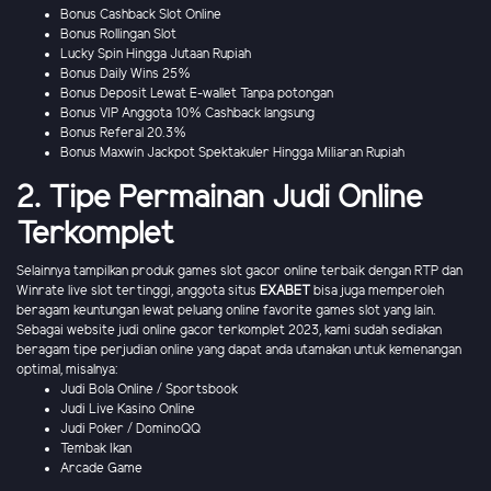
Bonus Cashback Slot Online
Bonus Rollingan Slot
Lucky Spin Hingga Jutaan Rupiah
Bonus Daily Wins 25%
Bonus Deposit Lewat E-wallet Tanpa potongan
Bonus VIP Anggota 10% Cashback langsung
Bonus Referal 20.3%
Bonus Maxwin Jackpot Spektakuler Hingga Miliaran Rupiah
2. Tipe Permainan Judi Online
Terkomplet
Selainnya tampilkan produk games slot gacor online terbaik dengan RTP dan
Winrate live slot tertinggi, anggota situs
EXABET
bisa juga memperoleh
beragam keuntungan lewat peluang online favorite games slot yang lain.
Sebagai website judi online gacor terkomplet 2023, kami sudah sediakan
beragam tipe perjudian online yang dapat anda utamakan untuk kemenangan
optimal, misalnya:
Judi Bola Online / Sportsbook
Judi Live Kasino Online
Judi Poker / DominoQQ
Tembak Ikan
Arcade Game