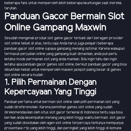
beberapa fans untuk memperoleh lebih beberapa keuntungan saat mereka
taruhan.
Panduan Gacor Bermain Slot
Online Gampang Maxwin
Sesudah mengenali produk slot game gacor terbaik dari beragam provider
slot online hebat di atas, tentu saja Anda harus juga pelajari beberapa
panduan gacor slot online supaya gampang menang optimal. Karena walaupun
termasuk perjudian online yang gampang buat dimainkan, anda pun perlu
ketahui mode permainan slot yang anda mainkan. Bila ingin tahu dan ingin
ketahui apa panduan gacor games slot online, berikut panduan gacor yang bisa
dibuktikan hebat untuk memperoleh maxwin jackpot paling besar di games
slot online secara mudah :
1. Pilih Permainan Dengan
Kepercayaan Yang Tinggi
Panduan pertama untuk bermain slot online ialah pilih permainan slot yang
sudah direferensikan. Karena pemilihan games slot online yang sudah
direkomendasikan oleh situs slot gacor terkenal di Indonesia tentu saja bisa
berikan anda kesempatan menang yang lebih tinggi waktu bermain. slot gacor
yang sudah disediakan oleh agen slot online terpercaya tentunya mempunyai
prosentase rtp yang lebih tinggi, dan peringkat yang lebih tinggi di komune