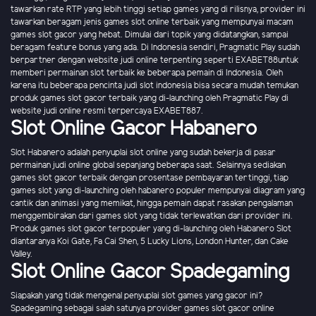
tawarkan rate RTP yang lebih tinggi setiap games yang di rilisnya, provider ini
tawarkan beragam jenis games slot online terbaik yang mempunyai macam
games slot gacor yang hebat. Dimulai dari topik yang didatangkan, sampai
beragam feature bonus yang ada. Di Indonesia sendiri, Pragmatic Play sudah
berpartner dengan website judi online terpenting seperti EXABET88untuk
memberi permainan slot terbaik ke beberapa pemain di Indonesia. Oleh
karena itu beberapa pencinta judi slot indonesia bisa secara mudah temukan
produk games slot gacor terbaik yang di-launching oleh Pragmatic Play di
website judi online resmi terpercaya EXABET887.
Slot Online Gacor Habanero
Slot Habanero adalah penyuplai slot online yang sudah bekerja di pasar
permainan judi online global sepanjang beberapa saat. Selainnya sediakan
games slot gacor terbaik dengan prosentase pembayaran tertinggi, tiap
games slot yang di-launching oleh habanero populer mempunyai diagram yang
cantik dan animasi yang memikat, hingga pemain dapat rasakan pengalaman
menggembirakan dari games slot yang tidak terlewatkan dari provider ini.
Produk games slot gacor terpopuler yang di-launching oleh Habanero Slot
diantaranya Koi Gate, Fa Cai Shen, 5 Lucky Lions, London Hunter, dan Cake
Valley.
Slot Online Gacor Spadegaming
Siapakah yang tidak mengenal penyuplai slot games yang gacor ini?
Spadegaming sebagai salah satunya provider games slot gacor online