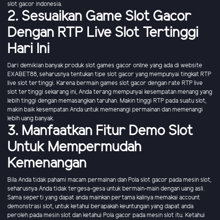
slot gacor indonesia.
2. Sesuaikan Game Slot Gacor
Dengan RTP Live Slot Tertinggi
Hari Ini
Dari demikian banyak produk slot games gacor online yang ada di website
EXABET88, seharusnya tentukan tipe slot gacor yang mempunyai tingkat RTP
live slot tertinggi. Karena bermain games slot gacor dengan rate RTP live
slot tertinggi sekarang ini, Anda terang mempunyai kesempatan menang yang
lebih tinggi dengan memasangkan taruhan. Makin tinggi RTP pada suatu slot,
makin baik kesempatan Anda untuk memenangi permainan dan memenangi
lebih uang banyak.
3. Manfaatkan Fitur Demo Slot
Untuk Mempermudah
Kemenangan
Bila Anda tidak pahami macam permainan dan Pola slot gacor pada mesin slot,
seharusnya Anda tidak tergesa-gesa untuk bermain-main dengan uang asli.
Sama seperti yang dapat anda mainkan pertama kalinya memakai account
demonstrasi slot, untuk ketahui berapakah keuntungan yang dapat anda
peroleh pada mesin slot dan ketahui Pola gacor pada mesin slot itu. Ketahui