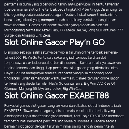
pertama di dunia yang dibangun di tahun 1994, penyuplai ini tentu tawarkan
tipe permainan slot online terbaik pada tingkat RTP tertinggi. Disamping itu,
Microgaming sudah sediakan beragam feature hebat seperti mekanisme
bonus dan jackpot yang mempermudah pemakainya untuk menang besar
waktu bermain. Games slot gacor favorite yang diedarkan oleh slot
Microgaming termasuk Aztec Falls, 777 Mega Deluxe, Long Mu Fortunes, 777
Surge, dan Amazing Link Zeus.
Slot Online Gacor Play'n GO
Dianggap sebagai salah satunya penyuplai taruhan online terbaik semenjak
tahun 2005, Play'n Go tentu saja sekarang jadi tempat taruhan slot
terpercaya untuk beberapa bettor di Indonesia. Karena selainnya tawarkan
tingkat kemenangan tinggi, tiap permainan slot gacor yang diedarkan oleh
Play'n Go Slot mempunyai feature interaktif yang bisa menolong Anda
tingkatkan jumlah kemenangan waktu bermain. Games taruhan online gacor
terkenal yang diedarkan oleh Play'n Go diantaranya: Big Win 777, Rise Of
Olympus, Mahjong 88, Mystery Joker, Big Win Cat.
Slot Online Gacor EXABET88
Penyuplai games slot gacor yang terkenal dan dibahas slot di Indonesia ialah
EXABET88. Tawarkan beragam jenis permainan slot online terbaik yang
dihidangkan topik dan feature yang memikat, tentu saja EXABET88 mendapat
tempat di hati beberapa pencinta slot online di Indonesia. Karena secara
bermain slot gacor dengan taruhan minimal paling rendah, pemain telah