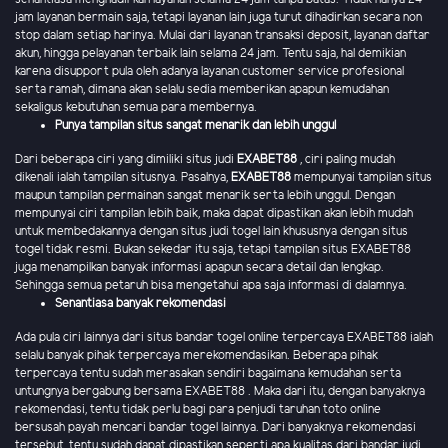
jam layanan bermain saja, tetapi layanan lain juga turut dihadirkan secara non
stop dalam setiap harinya. Mulai dari layanan transaksi deposit, layanan daftar
akun, hingga pelayanan terbaik lain selama 24 jam. Tentu saja, hal demikian
karena disupport pula oleh adanya layanan customer service profesional
serta ramah, dimana akan selalu sedia memberikan apapun kemudahan
sekaligus kebutuhan semua para membernya.
Punya tampilan situs sangat menarik dan lebih unggul
Dari beberapa ciri yang dimiliki situs judi
EXABET88
, ciri paling mudah
dikenali ialah tampilan situsnya. Pasalnya,
EXABET88
mempunyai tampilan situs
maupun tampilan permainan sangat menarik serta lebih unggul. Dengan
mempunyai ciri tampilan lebih baik, maka dapat dipastikan akan lebih mudah
untuk membedakannya dengan situs judi togel lain khususnya dengan situs
togel tidak resmi. Bukan sekedar itu saja, tetapi tampilan situs EXABET88
juga menampilkan banyak informasi apapun secara detail dan lengkap.
Sehingga semua petaruh bisa mengetahui apa saja informasi di dalamnya.
Senantiasa banyak rekomendasi
Ada pula ciri lainnya dari situs bandar togel online terpercaya EXABET88 ialah
selalu banyak pihak terpercaya merekomendasikan. Beberapa pihak
terpercaya tentu sudah merasakan sendiri bagaimana kemudahan serta
untungnya bergabung bersama EXABET88 . Maka dari itu, dengan banyaknya
rekomendasi, tentu tidak perlu bagi para penjudi taruhan toto online
bersusah payah mencari bandar togel lainnya. Dari banyaknya rekomendasi
tersebut, tentu sudah dapat dipastikan seperti apa kualitas dari bandar judi