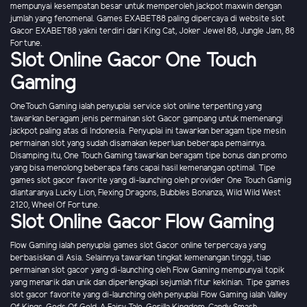
mempunyai kesempatan besar untuk memperoleh jackpot maxwin dengan
jumlah yang fenomenal. Games EXABET88 paling dipercaya di website slot
Gacor EXABET88 yakni terdiri dari King Cat, Joker Jewel 88, Jungle Jam, 88
Fortune.
Slot Online Gacor One Touch
Gaming
OneTouch Gaming ialah penyuplai service slot online terpenting yang
tawarkan beragam jenis permainan slot Gacor gampang untuk memenangi
jackpot paling atas di Indonesia. Penyuplai ini tawarkan beragam tipe mesin
permainan slot yang sudah disamakan keperluan beberapa pemainnya.
Disamping itu, One Touch Gaming tawarkan beragam tipe bonus dan promo
yang bisa menolong beberapa fans capai hasil kemenangan optimal. Tipe
games slot gacor favorite yang di-launching oleh provider One Touch Gamig
diantaranya Lucky Lion, Flexing Dragons, Bubbles Bonanza, Wild Wild West
2120, Wheel Of Fortune.
Slot Online Gacor Flow Gaming
Flow Gaming ialah penyuplai games slot Gacor online terpercaya yang
berbasiskan di Asia. Selainnya tawarkan tingkat kemenangan tinggi, tiap
permainan slot gacor yang di-launching oleh Flow Gaming mempunyai topik
yang menarik dan unik dan diperlengkapi sejumlah fitur kekinian. Tipe games
slot gacor favorite yang di-launching oleh penyuplai Flow Gaming ialah Valley