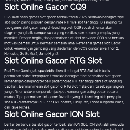
Of Kings, Gods Of Gold, A Fairy Tale, Gorilla Kingdom, Candy Smash.
Slot Online Gacor CQ9
CQ9 ialah basis games slot gacor terbaik tahun 2023, sediakan beragam tipe
slot gacor paling populer dengan rate RTP live slot tertinggi. Disamping itu,
tiap games slot gacor yang di-launching oleh CQ9 sudah direncanakan
diagram yang baik, dampak suara yang realitas, dan macam gameplay yang
memikat. Dengan begitu, tiap permainan slot dari provider CQ9 bisa berikan
motivasi pemain untuk bermain semakin lama. Referensi games slot Gacor
untuk kemenangan gampang yang diedarkan oleh CQ9 diantaranya Thor 2,
Hercules, Gu Gu Gu 3, Jump High 2.
Slot Online Gacor RTG Slot
Real Time Gaming ataupun lebih dikenali sebagai RTG Slot ialah basis
permainan online terpopuler, tawarkan beragam tipe permainan slot gacor
kemenangan gampang terbaik pada tingkat RTP tertinggi dari slot langsung
tiap hari. Bermain mesin slot gacor di RTG Slot maka dari itu sebagai langkah
yang efisien untuk memperoleh jackpot kemenangan paling besar secara
mudah. Tipe permainan slot gacor favorite yang di-launching oleh penyuplai
slot RTG diantaranya: RTG 777, Ox Bonanza, Lucky Rat, Three Kingdom Wars,
dan Rave Riches.
Slot Online Gacor ION Slot
Daftar terbaru situs slot gacor terbaik ialah ION Slot. ION Slot ialah penyuplai
permainan slot online paling melipur di pasar judi internasional yang terkenal