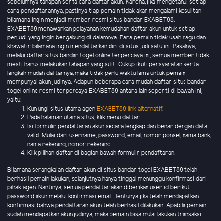
sebelumnya tahapan serta cara daftar akun. Karena, jika mengetahui setiap
cara pendaftarannya, pastinya tiap pemain tidak akan mengalami kesulitan
bilamana ingin menjadi member resmi situs bandar EXABET88.
EXABET88 menawarkan pelayanan kemudahan daftar akun untuk setiap
penjudi yang ingin bergabung di dalamnya. Para pemain tidak usah ragu dan
khawatir bilamana ingin mendaftarkan diri di situs judi satu ini. Pasalnya,
melalui daftar situs bandar togel online terpercaya ini, semua member tidak
mesti harus melakukan tahapan yang sulit. Cukup ikuti persyaratan serta
langkah mudah daftarnya, maka tidak perlu waktu lama untuk pemain
mempunyai akun judinya. Adapun beberapa cara mudah daftar situs bandar
togel online resmi terpercaya EXABET88 antara lain seperti di bawah ini,
yaitu:
Kunjungi situs utama agen
EXABET88 link alternatif
.
Pada halaman utama situs, klik menu daftar.
Isi formulir pendaftaran akun secara lengkap dan benar dengan data
valid. Mulai dari username, password, email, nomor ponsel, nama bank,
nama rekening, nomor rekening.
Klik pilihan daftar di bagian bawah formulir pendaftaran.
Bilamana serangkaian daftar akun di situs bandar togel EXABET88 telah
berhasil pemain lakukan, selanjutnya hanya tinggal menunggu konfirmasi dari
pihak agen. Nantinya, semua pendaftar akan diberikan user id berikut
password akun melalui konfirmasi email. Tentunya jika telah mendapatkan
konfirmasi bahwa pendaftaran akun telah berhasil dilakukan. Apabila pemain
sudah mendapatkan akun judinya, maka pemain bisa mulai lakukan transaksi