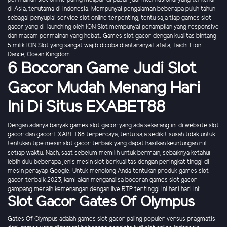
di Asia, terutama di Indonesia. Mempunyai pengalaman beberapa puluh tahun
sebagai penyuplai service slot online terpenting, tentu saja tiap games slot
gacor yang di-launching oleh ION Slot mempunyai penampilan yang responsive
dan macam permainan yang hebat. Games slot gacor dengan kualitas bintang
5 milik ION Slot yang sangat wajib dicoba diantaranya Fafafa, Taichi Lion
Dance, Ocean Kingdom.
6 Bocoran Game Judi Slot
Gacor Mudah Menang Hari
Ini Di Situs EXABET88
Dengan adanya banyak games slot gacor yang ada sekarang ini di website slot
gacor dan gacor EXABET88 terpercaya, tentu saja sedikit susah tidak untuk
tentukan tipe mesin slot gacor terbaik yang dapat hasilkan keuntungan riil
setiap waktu. Nach, saat sebelum memilih untuk bermain, sebaiknya ketahui
lebih dulu beberapa jenis mesin slot berkualitas dengan peringkat tinggi di
mesin perayap Google. Untuk menolong Anda tentukan produk games slot
gacor terbaik 2023, kami akan menganalisa bocoran games slot gacor
gampang meraih kemenangan dengan live RTP tertinggi ini hari hari ini:
Slot Gacor Gates Of Olympus
Gates Of Olympus adalah games slot gacor paling populer versus pragmatis